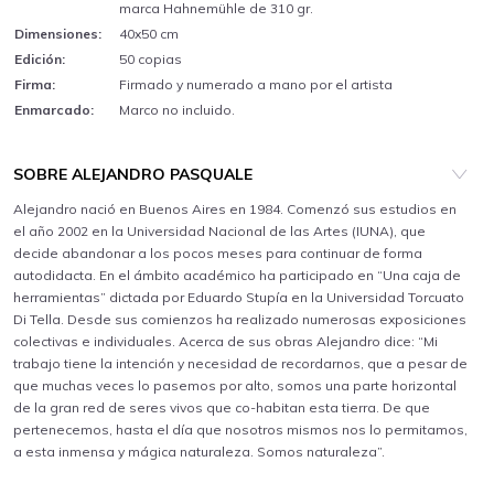
marca Hahnemühle de 310 gr.
Dimensiones:
40x50 cm
Edición:
50 copias
Firma:
Firmado y numerado a mano por el artista
Enmarcado:
Marco no incluido.
SOBRE ALEJANDRO PASQUALE
Alejandro nació en Buenos Aires en 1984. Comenzó sus estudios en
el año 2002 en la Universidad Nacional de las Artes (IUNA), que
decide abandonar a los pocos meses para continuar de forma
autodidacta. En el ámbito académico ha participado en “Una caja de
herramientas” dictada por Eduardo Stupía en la Universidad Torcuato
Di Tella. Desde sus comienzos ha realizado numerosas exposiciones
colectivas e individuales. Acerca de sus obras Alejandro dice: “Mi
trabajo tiene la intención y necesidad de recordarnos, que a pesar de
que muchas veces lo pasemos por alto, somos una parte horizontal
de la gran red de seres vivos que co-habitan esta tierra. De que
pertenecemos, hasta el día que nosotros mismos nos lo permitamos,
a esta inmensa y mágica naturaleza. Somos naturaleza”.