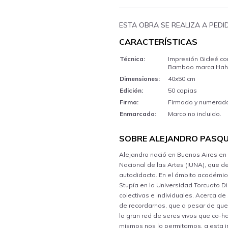
ESTA OBRA SE REALIZA A PED
CARACTERÍSTICAS
Técnica:
Impresión Gicleé c
Bamboo marca Hahn
Dimensiones:
40x50 cm
Edición:
50 copias
Firma:
Firmado y numerado 
Enmarcado:
Marco no incluido.
SOBRE ALEJANDRO PASQ
Alejandro nació en Buenos Aires en
Nacional de las Artes (IUNA), que 
autodidacta. En el ámbito académic
Stupía en la Universidad Torcuato 
colectivas e individuales. Acerca de
de recordarnos, que a pesar de que
la gran red de seres vivos que co-h
mismos nos lo permitamos, a esta 