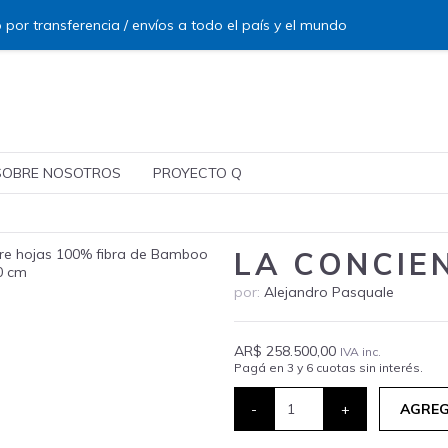
 por transferencia / envíos a todo el país y el mundo
SOBRE NOSOTROS
PROYECTO Q
LA CONCIE
por:
Alejandro Pasquale
AR$ 258.500,00
IVA inc.
Pagá en 3 y 6 cuotas sin interés.
-
+
AGREG