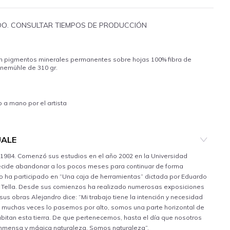
IDO. CONSULTAR TIEMPOS DE PRODUCCIÓN
on pigmentos minerales permanentes sobre hojas 100% fibra de
emühle de 310 gr.
a mano por el artista
UALE
 1984. Comenzó sus estudios en el año 2002 en la Universidad
decide abandonar a los pocos meses para continuar de forma
o ha participado en “Una caja de herramientas” dictada por Eduardo
Di Tella. Desde sus comienzos ha realizado numerosas exposiciones
 sus obras Alejandro dice: “Mi trabajo tiene la intención y necesidad
 muchas veces lo pasemos por alto, somos una parte horizontal de
abitan esta tierra. De que pertenecemos, hasta el día que nosotros
inmensa y mágica naturaleza. Somos naturaleza”.