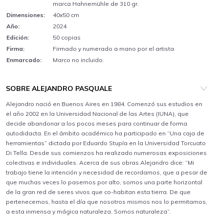
marca Hahnemühle de 310 gr.
Dimensiones:
40x50 cm
Año:
2024
Edición:
50 copias
Firma:
Firmado y numerado a mano por el artista
Enmarcado:
Marco no incluido.
SOBRE ALEJANDRO PASQUALE
Alejandro nació en Buenos Aires en 1984. Comenzó sus estudios en
el año 2002 en la Universidad Nacional de las Artes (IUNA), que
decide abandonar a los pocos meses para continuar de forma
autodidacta. En el ámbito académico ha participado en “Una caja de
herramientas” dictada por Eduardo Stupía en la Universidad Torcuato
Di Tella. Desde sus comienzos ha realizado numerosas exposiciones
colectivas e individuales. Acerca de sus obras Alejandro dice: “Mi
trabajo tiene la intención y necesidad de recordarnos, que a pesar de
que muchas veces lo pasemos por alto, somos una parte horizontal
de la gran red de seres vivos que co-habitan esta tierra. De que
pertenecemos, hasta el día que nosotros mismos nos lo permitamos,
a esta inmensa y mágica naturaleza. Somos naturaleza”.