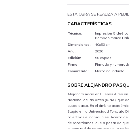
ESTA OBRA SE REALIZA A PED
CARACTERÍSTICAS
Técnica:
Impresión Gicleé c
Bamboo marca Hahn
Dimensiones:
40x50 cm
Año:
2020
Edición:
50 copias
Firma:
Firmado y numerado 
Enmarcado:
Marco no incluido.
SOBRE ALEJANDRO PASQ
Alejandro nació en Buenos Aires en
Nacional de las Artes (IUNA), que 
autodidacta. En el ámbito académic
Stupía en la Universidad Torcuato 
colectivas e individuales. Acerca de
de recordarnos, que a pesar de que
la gran red de seres vivos que co-h