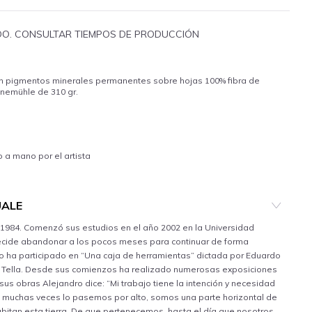
IDO. CONSULTAR TIEMPOS DE PRODUCCIÓN
on pigmentos minerales permanentes sobre hojas 100% fibra de
emühle de 310 gr.
a mano por el artista
UALE
 1984. Comenzó sus estudios en el año 2002 en la Universidad
decide abandonar a los pocos meses para continuar de forma
o ha participado en “Una caja de herramientas” dictada por Eduardo
Di Tella. Desde sus comienzos ha realizado numerosas exposiciones
 sus obras Alejandro dice: “Mi trabajo tiene la intención y necesidad
 muchas veces lo pasemos por alto, somos una parte horizontal de
abitan esta tierra. De que pertenecemos, hasta el día que nosotros