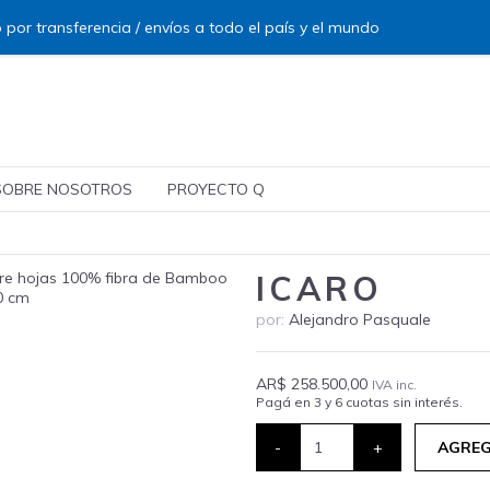
 por transferencia / envíos a todo el país y el mundo
SOBRE NOSOTROS
PROYECTO Q
ICARO
por:
Alejandro Pasquale
AR$ 258.500,00
IVA inc.
Pagá en 3 y 6 cuotas sin interés.
-
+
AGREG