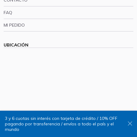
CONTACTO
FAQ
MI PEDIDO
UBICACIÓN
3 y 6 cuotas sin interés con tarjeta de crédito / 10% OFF
pagando por transferencia / envíos a todo el país y el
Quorum, Tienda de Arte © 2025
mundo
Diseño web:
Romi Villaverde