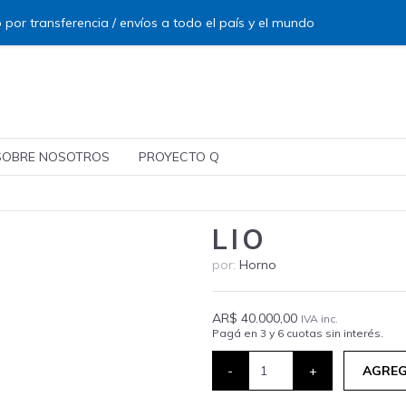
 por transferencia / envíos a todo el país y el mundo
SOBRE NOSOTROS
PROYECTO Q
LIO
por:
Horno
AR$ 40.000,00
IVA inc.
Pagá en 3 y 6 cuotas sin interés.
-
+
AGREG