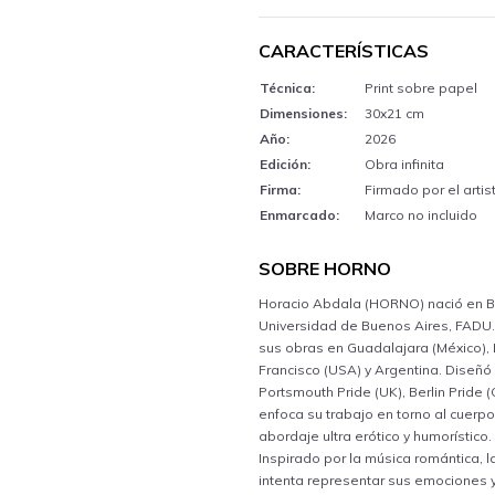
CARACTERÍSTICAS
Técnica:
Print sobre papel
Dimensiones:
30x21 cm
Año:
2026
Edición:
Obra infinita
Firma:
Firmado por el artis
Enmarcado:
Marco no incluido
SOBRE HORNO
Horacio Abdala (HORNO) nació en Bue
Universidad de Buenos Aires, FADU. 
sus obras en Guadalajara (México), 
Francisco (USA) y Argentina. Diseñ
Portsmouth Pride (UK), Berlin Pride 
enfoca su trabajo en torno al cuerp
abordaje ultra erótico y humorístico.
Inspirado por la música romántica, la
intenta representar sus emociones y 