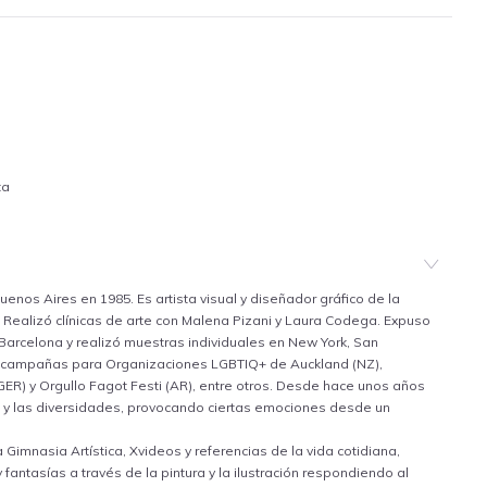
ta
nos Aires en 1985. Es artista visual y diseñador gráfico de la
Realizó clínicas de arte con Malena Pizani y Laura Codega. Expuso
Barcelona y realizó muestras individuales en New York, San
ó campañas para Organizaciones LGBTIQ+ de Auckland (NZ),
(GER) y Orgullo Fagot Festi (AR), entre otros. Desde hace unos años
o y las diversidades, provocando ciertas emociones desde un
 Gimnasia Artística, Xvideos y referencias de la vida cotidiana,
fantasías a través de la pintura y la ilustración respondiendo al