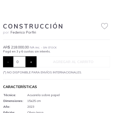
CONSTRUCCIÓN
por:
Federico Porfiri
AR$ 218.000,00
IVA inc.
- SIN STOCK
Pagá en 3 y 6 cuotas sin interés.
-
+
AGREGAR AL CARRITO
(*) NO DISPONIBLE PARA ENVÍOS INTERNACIONALES.
CARACTERÍSTICAS
Técnica:
Acuarela sobre papel
Dimensiones:
15x25 cm
Año:
2023
Edición:
Obra única