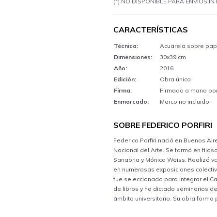
(*) NO DISPONIBLE PARA ENVÍOS I
CARACTERÍSTICAS
Técnica:
Acuarela sobre pap
Dimensiones:
30x39 cm
Año:
2016
Edición:
Obra única
Firma:
Firmado a mano por 
Enmarcado:
Marco no incluido.
SOBRE FEDERICO PORFIRI
Federico Porfiri nació en Buenos Air
Nacional del Arte. Se formó en filoso
Sanabria y Mónica Weiss. Realizó v
en numerosas exposiciones colectivas
fue seleccionado para integrar el C
de libros y ha dictado seminarios de
ámbito universitario. Su obra forma 