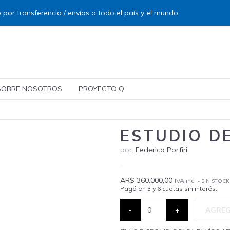
 por transferencia / envíos a todo el país y el mundo
SOBRE NOSOTROS
PROYECTO Q
ESTUDIO D
por:
Federico Porfiri
AR$ 360.000,00
IVA inc.
- SIN STOCK
Pagá en 3 y 6 cuotas sin interés.
-
+
AGREG