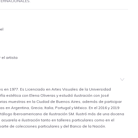
NTERNACIONALES.
el
el artista
es en 1977. Es Licenciado en Artes Visuales de la Universidad
fía estética con Elena Oliveras y estudió ilustración con José
arias muestras en la Ciudad de Buenos Aires, además de participar
 en Argentina, Grecia, Italia, Portugal y México. En el 2016 y 2019
atálogo Iberoamericano de Ilustración SM. Ilustró más de una docena
 acuarela e ilustración tanto en talleres particulares como en el
parte de colecciones particulares y del Banco de la Nación.