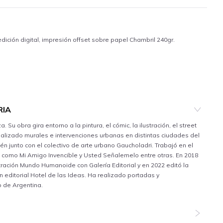
dición digital, impresión offset sobre papel Chambril 240gr.
RIA
Su obra gira entorno a la pintura, el cómic, la ilustración, el street
 realizado murales e intervenciones urbanas en distintas ciudades del
n junto con el colectivo de arte urbano Gaucholadri. Trabajó en el
s como Mi Amigo Invencible y Usted Señalemelo entre otras. En 2018
ustración Mundo Humanoide con Galería Editorial y en 2022 editó la
n editorial Hotel de las Ideas. Ha realizado portadas y
o de Argentina.