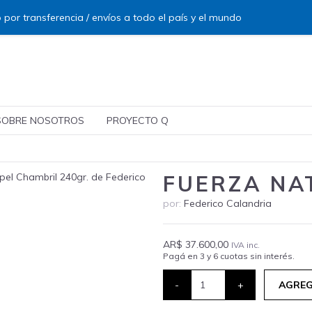
 por transferencia / envíos a todo el país y el mundo
SOBRE NOSOTROS
PROYECTO Q
FUERZA NA
por:
Federico Calandria
AR$ 37.600,00
IVA inc.
Pagá en 3 y 6 cuotas sin interés.
-
+
AGREG