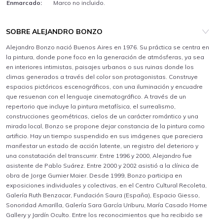
Enmarcado:
Marco no incluido.
SOBRE ALEJANDRO BONZO
Alejandro Bonzo nació Buenos Aires en 1976. Su práctica se centra en
la pintura, donde pone foco en la generación de atmósferas, ya sea
en interiores intimistas, paisajes urbanos o sus ruinas donde los
climas generados a través del color son protagonistas. Construye
espacios pictóricos escenográficos, con una iluminación y encuadre
que resuenan con el lenguaje cinematográfico. A través de un
repertorio que incluye la pintura metafísica, el surrealismo,
construcciones geométricas, cielos de un carácter romántico y una
mirada local, Bonzo se propone dejar constancia de la pintura como
artificio. Hay un tiempo suspendido en sus imágenes que pareciera
manifestar un estado de acción latente, un registro del deterioro y
una constatación del transcurrir. Entre 1996 y 2000, Alejandro fue
asistente de Pablo Suárez. Entre 2000 y 2002 asistió a la clínica de
obra de Jorge Gumier Maier. Desde 1999, Bonzo participa en
exposiciones individuales y colectivas, en el Centro Cultural Recoleta,
Galería Ruth Benzacar, Fundación Saura (España), Espacio Giesso,
Sonoridad Amarilla, Galería Sara García Uriburu, María Casado Home
Gallery y Jardín Oculto. Entre los reconocimientos que ha recibido se