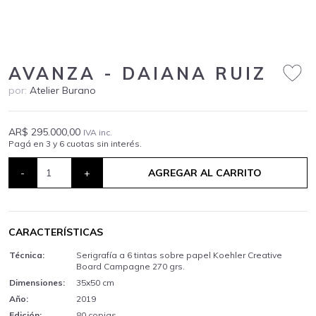
AVANZA - DAIANA RUIZ
por:
Atelier Burano
AR$ 295.000,00
IVA inc.
Pagá en 3 y 6 cuotas sin interés.
-
+
AGREGAR AL CARRITO
CARACTERÍSTICAS
Técnica:
Serigrafía a 6 tintas sobre papel Koehler Creative
Board Campagne 270 grs.
Dimensiones:
35x50 cm
Año:
2019
Edición:
80 copias