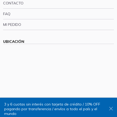
CONTACTO
FAQ
MI PEDIDO
UBICACIÓN
3 y 6 cuotas sin interés con tarjeta de crédito / 10% OFF
pagando por transferencia / envíos a todo el país y el
Quorum, Tienda de Arte © 2025
mundo
Diseño web:
Romi Villaverde