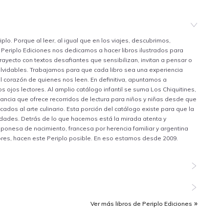
S
lo. Porque al leer, al igual que en los viajes, descubrimos,
Periplo Ediciones nos dedicamos a hacer libros ilustrados para
yecto con textos desafiantes que sensibilizan, invitan a pensar o
olvidables. Trabajamos para que cada libro sea una experiencia
l corazón de quienes nos leen. En definitiva, apuntamos a
 ojos lectores. Al amplio catálogo infantil se suma Los Chiquitines,
fancia que ofrece recorridos de lectura para niños y niñas desde que
dos al arte culinario. Esta porción del catálogo existe para que la
edades. Detrás de lo que hacemos está la mirada atenta y
ponesa de nacimiento, francesa por herencia familiar y argentina
utores, hacen este Periplo posible. En eso estamos desde 2009.
Ver más libros de Periplo Ediciones