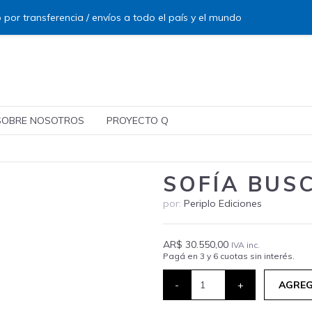
 por transferencia / envíos a todo el país y el mundo
SOBRE NOSOTROS
PROYECTO Q
SOFÍA BUS
por:
Periplo Ediciones
AR$ 30.550,00
IVA inc.
Pagá en 3 y 6 cuotas sin interés.
-
+
AGREG