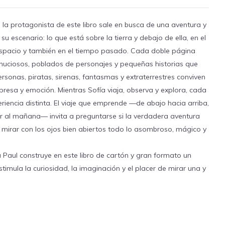
 la protagonista de este libro sale en busca de una aventura y
u escenario: lo que está sobre la tierra y debajo de ella, en el
l espacio y también en el tiempo pasado. Cada doble página
inuciosos, poblados de personajes y pequeñas historias que
ersonas, piratas, sirenas, fantasmas y extraterrestres conviven
presa y emoción. Mientras Sofía viaja, observa y explora, cada
riencia distinta. El viaje que emprende —de abajo hacia arriba,
er al mañana— invita a preguntarse si la verdadera aventura
a mirar con los ojos bien abiertos todo lo asombroso, mágico y
 Paul construye en este libro de cartón y gran formato un
stimula la curiosidad, la imaginación y el placer de mirar una y