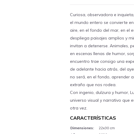
Curiosa, observadora e inquieta,
el mundo entero se convierte en s
aire, en el fondo del mar, en e
despliega paisajes amplios y m
invitan a detenerse. Animales, p
en escenas llenas de humor, sor
encuentro trae consigo una expe
de adelante hacia atrás, del ay
no será, en el fondo, aprender 
extraño que nos rodea.
Con ingenio, dulzura y humor, Lu
universo visual y narrativo que e
otra vez.
CARACTERÍSTICAS
Dimensiones:
22x30 cm