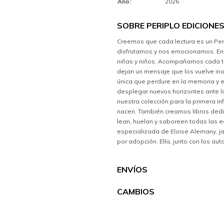
Año:
2026
SOBRE PERIPLO EDICIONE
Creemos que cada lectura es un Perip
disfrutamos y nos emocionamos. En 
niñas y niños. Acompañamos cada tra
dejan un mensaje que los vuelve in
única que perdure en la memoria y e
desplegar nuevos horizontes ante los
nuestra colección para la primera in
nacen. También creamos libros dedica
lean, huelan y saboreen todas las 
especializada de Eloise Alemany, ja
por adopción. Ella, junto con los a
ENVÍOS
CAMBIOS