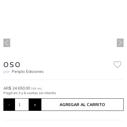
OSO
por:
Periplo Ediciones
AR$ 24.650,00
IVA inc.
Pagá en 3 y 6 cuotas sin interés.
-
+
AGREGAR AL CARRITO