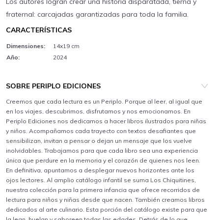
Los autores logran crear una historia disparatada, tierna y
fraternal: carcajadas garantizadas para toda la familia.
CARACTERÍSTICAS
Dimensiones:
14x19 cm
Año:
2024
SOBRE PERIPLO EDICIONES
Creemos que cada lectura es un Periplo. Porque al leer, al igual que
en los viajes, descubrimos, disfrutamos y nos emocionamos. En
Periplo Ediciones nos dedicamos a hacer libros ilustrados para niñas
y niños. Acompañamos cada trayecto con textos desafiantes que
sensibilizan, invitan a pensar o dejan un mensaje que los vuelve
inolvidables. Trabajamos para que cada libro sea una experiencia
única que perdure en la memoria y el corazón de quienes nos leen.
En definitiva, apuntamos a desplegar nuevos horizontes ante los
ojos lectores. Al amplio catálogo infantil se suma Los Chiquitines,
nuestra colección para la primera infancia que ofrece recorridos de
lectura para niños y niñas desde que nacen. También creamos libros
dedicados al arte culinario. Esta porción del catálogo existe para que
la lean, huelan y saboreen todas las edades. Detrás de lo que