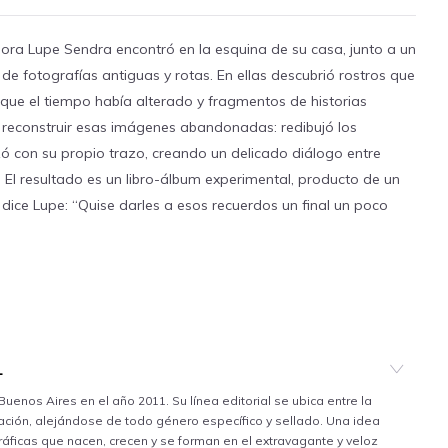
dora Lupe Sendra encontró en la esquina de su casa, junto a un
de fotografías antiguas y rotas. En ellas descubrió rostros que
s que el tiempo había alterado y fragmentos de historias
 reconstruir esas imágenes abandonadas: redibujó los
ó con su propio trazo, creando un delicado diálogo entre
 El resultado es un libro-álbum experimental, producto de un
dice Lupe: “Quise darles a esos recuerdos un final un poco
L
Buenos Aires en el año 2011. Su línea editorial se ubica entre la
stración, alejándose de todo género específico y sellado. Una idea
ráficas que nacen, crecen y se forman en el extravagante y veloz