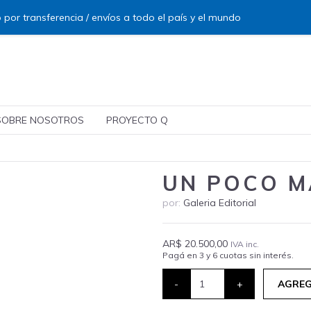
 por transferencia / envíos a todo el país y el mundo
SOBRE NOSOTROS
PROYECTO Q
UN POCO M
por:
Galeria Editorial
AR$ 20.500,00
IVA inc.
Pagá en 3 y 6 cuotas sin interés.
-
+
AGREG