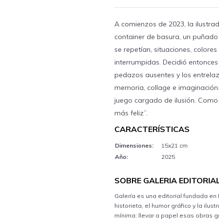
A comienzos de 2023, la ilustra
container de basura, un puñado 
se repetían, situaciones, colore
interrumpidas. Decidió entonces
pedazos ausentes y los entrelaz
memoria, collage e imaginación.
juego cargado de ilusión. Como 
más feliz”.
CARACTERÍSTICAS
Dimensiones:
15x21 cm
Año:
2025
SOBRE GALERIA EDITORIA
Galería es una editorial fundada en 
historieta, el humor gráfico y la ilu
mínima: llevar a papel esas obras g